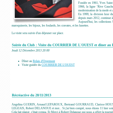
Fondée en 1961, Yves Saint L
1966, la ligne ‘Rive Gauche
modernisation de la mode et a
En 1999, la division luxe d
depuis mars 2012, continue à
Aujourd'hui, les collections 
maroquinerie, les bijoux, les foulards, les cravates, et les lunettes.
La visite sera suivie d'un déjeuner sur place.
Soirée du Club : Visite du COURRIER DE L'OUEST et dîner
Jeudi 12 Décembre 2013 20:00
Dîner au
Relais d'Orgemont
Visite guidée du
COURRIER DE L'OUEST
Récréactive du 28/11/2013
Angelina GUERIN, Arnaud LEPAROUX, Bertrand GOURRAUD, Clarisse HOUS
LEGEAIS, Robert DELANOUE et moi... Si j'ai bien compté, nous étions 11 hier soir à
Cela fait plaisir, c'était sympa. Et Merci à Robert Delanoue qui nous a offert la tourné