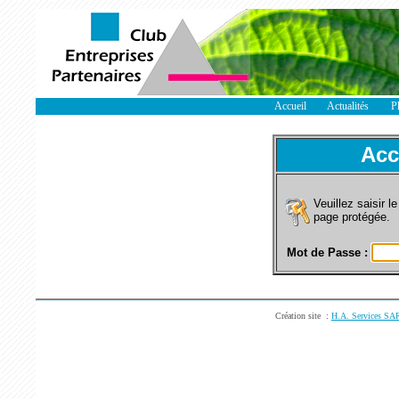
Accueil
Actualités
P
Acc
Veuillez saisir 
page protégée.
Mot de Passe :
Création site :
H.A. Services SA